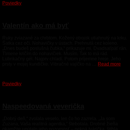
Poviedky
15. februára 2023
Valentín ako má byť
Ruky zviazané za chrbtom. Kožený obojok utiahnutý na krku.
Šatka cez oči. Nohavičky v ústach. Prehnutá cez koleno.
„Dnes budeš poslušná čubka,“ prikazuje mi. Dvadsaťpäť rán.
Tlmene kričím do nohavičiek. Musím. Tak to má rád.
Lubrikačný gél. Najprv chladí. Potom príjemne hreje. Jeho
prsty v mojej kundičke. Vibračné vajíčko na …
Read more
Poviedky
5. februára 2023
Naspeedovaná veverička
„Dobrý deň,“ zvolala veselo, len čo ho zazrela. „Ja som
Zuzana, Vaša realitná agentka,“ štebotala. Drobné žieňa
okamžite upútalo jeho pozornosť – pekná tvárička, štíhla