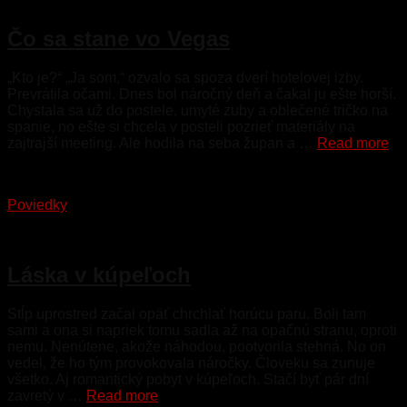
25. januára 2023
Čo sa stane vo Vegas
„Kto je?“ „Ja som,“ ozvalo sa spoza dverí hotelovej izby.
Prevrátila očami. Dnes bol náročný deň a čakal ju ešte horší.
Chystala sa už do postele, umyté zuby a oblečené tričko na
spanie, no ešte si chcela v posteli pozrieť materiály na
zajtrajší meeting. Ale hodila na seba župan a …
Read more
Poviedky
22. januára 2023
Láska v kúpeľoch
Stĺp uprostred začal opäť chrchlať horúcu paru. Boli tam
sami a ona si napriek tomu sadla až na opačnú stranu, oproti
nemu. Nenútene, akože náhodou, pootvorila stehná. No on
vedel, že ho tým provokovala náročky. Človeku sa zunuje
všetko. Aj romantický pobyt v kúpeľoch. Stačí byť pár dní
zavretý v …
Read more