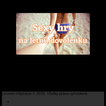
Loveee inšpirácie © 2026. Všetky práva vyhradené.