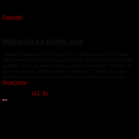
Poviedky
21. januára 2023
Hádanka na dobrú noc
„Hádaj, kúpila som si ich pre teba,“ líškala sa mu. Na sebe
mala len nočnú košeľu, takú klasickú. Zjavne pripravená do
postele. Tá však nová nebola. „Žeby náušnice?“ doberal si
ju. Usmiala sa. Vždy ju vedel rozosmiať. Chytila mu ruku,
otočila dlaňou nahor a postavila sa priamo nad ňu. Látka …
Read more
Stránka 3 z 4
«
1
2
3
4
»