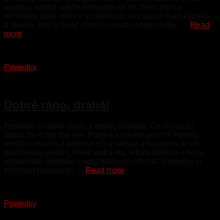
postava, krátka sukňa áčkového strihu, biely top na
ramienka, bosé nohy v sandálkach, cez plece malá kabelka
a hlavne, ako si hneď všimol, nemala podprsenku. …
Read
more
Poviedky
29. januára 2023
Dobré ráno, drahá!
Prebudili ju divné zvuky v tesnej blízkosti. Chvíľu sa jej
zdalo, že to bol iba sen. Pozerá tu niekto porno? Pomaly
precitla, otvorila zalepené oči a načisto zmeravela. V ich
manželskej posteli, hneď vedľa nej, ležala Martina – nohy
roztiahnuté naširoko a uprostred nich Michal. Rytmicky ju
klincoval panvou do …
Read more
Poviedky