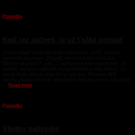
Poviedky
8. apríla 2023
Keď raz začneš, je už ťažké prestať
„Dobré ráno!“ ozval sa za ňou nečakane. „A-ííí,“ zvýskla
namiesto pozdravu. „Prepáč, nechcel som ťa naľakať.
Môžem sa pridať?“ „No…,“ súhlasila trochu neochotne. „Ty
prepáč, nie som zvyknutá na spoločnosť u mňa doma.“ Jej
ranný rituál začínal vždy dlhou sprchou. Milovala dlhé
sprchy. Zvykla tam stáť nekonečné desiatky minút. Osamote.
…
Read more
Poviedky
15. marca 2023
Všetko najlepšie