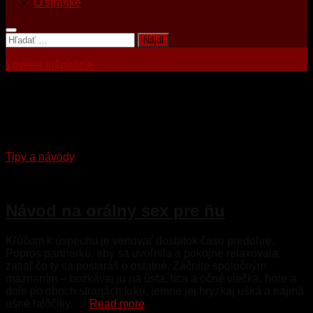
O stránke
Hľadať:
Loveee inšpirácie
Tagged:
orgazmus
Tipy a návody
6. mája 2023
Návod na orálny sex pre ňu
Kľúčom k úspechu je venovať dostatok času predohre.
Popros partnerku, aby sa uvoľnila a pokojne relaxovala,
zatiaľ čo ty sa postaráš o ostatné. Začnite spoločným
maznaním – bozkávaj ju na ústa, líca a očné viečka, hore a
dole po oboch stranách krku, jemne jej hryzkaj ušká a najmä
ušné lalôčiky. …
Read more