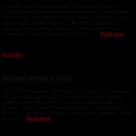
Zabuchla dvere, vyzula topánky, doma nikde nikoho. V
kuchyni na stole ju však čakalo prekvapenie. Červená kytica
jahôd trónila vedľa podlhovastej krabice a pred ňou rukou
písaný odkaz: Všetko najlepšie! ❤ Nikdy nezabudol a
väčšinou aj trafil vhodný darček. Jahodová kytica bola
nádherná – milovala chuť jahôd a už teraz …
Read more
Poviedky
4. marca 2023
Sedem minút v nebi
„Ahoj. Dobre vyzeráš,“ polichotil jej. „Ďakujem,“ začervenala
sa a tak radšej odvrátila tvár von oknom. „Kde si nechala
malého?“ prerušil chvíľku ticha, ktoré vzápätí nastalo. „U
susedy.“ „Aha. A čo on? Stále nezvestný?“ „Stále rovnako.
Ani obraz, ani zvuk.“ „Mala by si sa na neho vykašlať.“ „Pozri,
ja ho už …
Read more