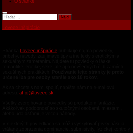
O stránke
Hľadať:
Loveee inšpirácie
O stránke
Stránka
Loveee inšpirácie
publikuje najmä poviedky,
príbehy, návody, zaujímavé tipy a iné texty s erotickým a
sexuálnym zameraním. Nájdete tu poviedky o láske,
romantike, erotike, sexe, ale aj o nevšedných či bizarných
sexuálnych praktikách.
Používanie tejto stránky je preto
určené iba pre osoby staršie ako 18 rokov.
Ak sa chcete s nami spojiť, napíšte nám na e-mailovú
adresu:
ahoj@loveee.sk
Všetky zverejňované poviedky sú produktom fantázie.
Akákoľvek podobnosť so skutočnými osobami, miestami,
alebo udalosťami je vecou náhody.
V niektorých poviedkach sa môžu vyskytovať prvky násilia,
vrátane zobrazenia dominancie, submisivity, fyzickej kontroly