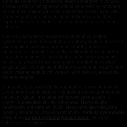
a praktík spojených s bolesťou alebo obmedzením pohybu.
Poviedky môžu tiež opisovať sexuálne aktivity vykonávané
bez súhlasu dotknutých osôb, respektíve aktivity typu CNC
(Consensual Non-Consent), kedy dotknutá osoba dáva
vopred súhlas a následne zúčastnení predstierajú sex bez
súhlasu.
Násilné a sexuálne situácie sú zachytené za účelom
vykreslenia samotného príbehu. Problémy skutočného sveta,
ako napríklad pohlavne prenosné choroby, možnosť
otehotnenia, zdravotné následky krátkodobého či trvalého
charakteru a iné riziká sexuálneho a násilného správania
postáv, sú z väčšej časti ignorované. V príbehoch sa tiež
používa jazyk čo najviac priblížený skutočnému vyjadrovaniu
osôb, vrátane neslušných výrazov a hrubého vyjadrovania
rôzneho stupňa.
V prípade, ak sa rozhodnete napodobniť sexuálne praktiky
zverejnené na tejto stránke v skutočnom živote, prihliadajte
na vek a fyzické i mentálne schopnosti seba a osôb, s
ktorými budete tieto aktivity vykonávať. Nevystavujte
nebezpečiu ani seba ani iných. Nevykonávajte nelegálne
praktiky. Riaďte sa „zdravým rozumom“.
Aktivity vykonávate
vždy iba s
vopred vyžiadaným súhlasom
.
Sex bez
súhlasu je znásilnenie.