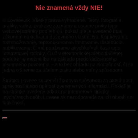
Nie znamená vždy NIE!
© Loveee.sk. Všetky práva vyhradené. Texty, fotografie,
grafiky, videá, zvukové záznamy a ostatné prvky tejto
webovej stránky podliehajú, pokiaľ nie je uvedené inak,
zákonom na ochranu duševného vlastníctva. Kopírovanie,
rozmnožovanie, reprodukovanie, imitovanie, distribúcia,
publikovanie, či iné používanie akýchkoľvek častí tejto
internetovej stránky, či už v elektronickej alebo tlačenej
podobe, je možné iba na základe predchádzajúceho
písomného povolenia – a to bez ohľadu na skutočnosť, či sa
jedná o šírenie za účelom zisku alebo voľný spôsobom.
Stránka Loveee.sk neručí žiadnym spôsobom za aktuálnosť,
správnosť alebo úplnosť zverejnených informácií. Pokiaľ je
na stránke uvedený odkaz na internetové stránky
iných/tretích osôb, Loveee.sk nezodpovedá za ich obsah ani
funkčnosť.