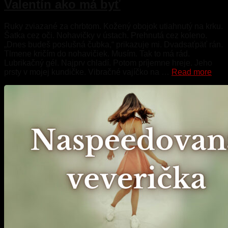
Valentín ako má byť
Ruky zviazané za chrbtom. Kožený obojok utiahnutý na krku.
Šatka cez oči. Nohavičky v ústach. Prehnutá cez koleno.
„Dnes budeš poslušná čubka,“ prikazuje mi. Dvadsaťpäť rán.
Tlmene kričím do nohavičiek. Musím. Tak to má rád.
Lubrikačný gél. Najprv chladí. Potom príjemne hreje. Jeho
prsty v mojej kundičke. Vibračné vajíčko na …
Read more