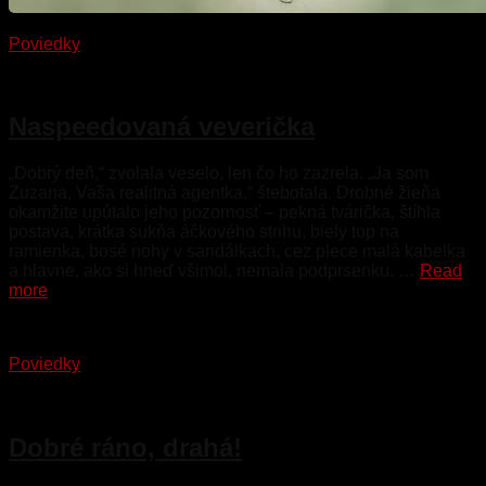
Poviedky
5. februára 2023
Naspeedovaná veverička
„Dobrý deň,“ zvolala veselo, len čo ho zazrela. „Ja som
Zuzana, Vaša realitná agentka,“ štebotala. Drobné žieňa
okamžite upútalo jeho pozornosť – pekná tvárička, štíhla
postava, krátka sukňa áčkového strihu, biely top na
ramienka, bosé nohy v sandálkach, cez plece malá kabelka
a hlavne, ako si hneď všimol, nemala podprsenku. …
Read
more
Poviedky
29. januára 2023
Dobré ráno, drahá!