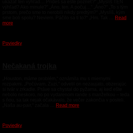
ukázať ten výhľad… Prídeš sa ešte pozrieť?“ „Myslíš TEN
výhľad? Ako minule?“ „Áno, ten. A počuj…“ „Áno?“ „To s tým
prstom, prečo sme to nerobili nikdy predtým?“ „Myslíš, kým
sme boli spolu? Neviem. Páčilo sa ti to?“ „Hm. Tak …
Read
more
Poviedky
21. mája 2023
Nečakaná trojka
„Houston, máme problém,“ oznámila mu s miernymi
rozpakmi. „Počúvam, Zuzi,“ odvetil on nezaujato, obzerajúc
si tvár v zrkadle. Práve sa chystal do pyžama, aj keď ešte
nebolo neskoro, no po vydarenom rande s manželkou – teda
s ňou, sa tak nejak očakávalo, že večer zakončia v posteli.
„Naša au-pair,“ začala …
Read more
Poviedky