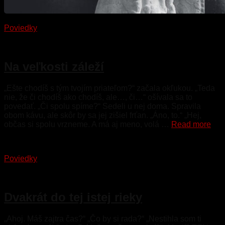
Poviedky
15. júna 2023
Na veľkosti záleží
„Ešte chodíš s tým tvojím priateľom?“ začala okľukou. „Teda
nie, že či chodíš ako chodíš, ale…, či…“ ošívala sa to
povedať. „Či spolu spíme?“ Sedeli u nej doma. Spravila
obom kávu, ale skôr by sa jej zišiel frťan. „Áno, to.“ „Hej,
občas si spolu vrzneme. A má aj meno, volá …
Read more
Poviedky
5. júna 2023
Dvakrát do tej istej rieky
„Ahoj. Máš zajtra čas?“ „Čo by si rada?“ „Nestihla som ti