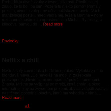
Prebudili ju divné zvuky v tesnej blízkosti. Chvíľu sa jej
zdalo, že to bol iba sen. Pozerá tu niekto porno? Pomaly
precitla, otvorila zalepené oči a načisto zmeravela. V ich
manželskej posteli, hneď vedľa nej, ležala Martina – nohy
roztiahnuté naširoko a uprostred nich Michal. Rytmicky ju
klincoval panvou do …
Read more
Poviedky
24. januára 2023
Netflix a chill
Našiel malý kamienok a hodil ho do okna. Vykukla z neho
blonďavá hlava. „Čo nevoláš na mobil?“ zašepkala
prekvapene. „Neviem, mi nenapadlo,“ pokrčil ramenami.
Zhasla. Mrštne sa vyšplhal po mreži, ktorá chránila okno
internátnej izby na zvýšenom prízemí, aby sa vzápätí zachytil
nastrčenej posteľnej plachty, ktorú mu vyhodila z okna, …
Read more
Stránka 2 z 2
«
1
2