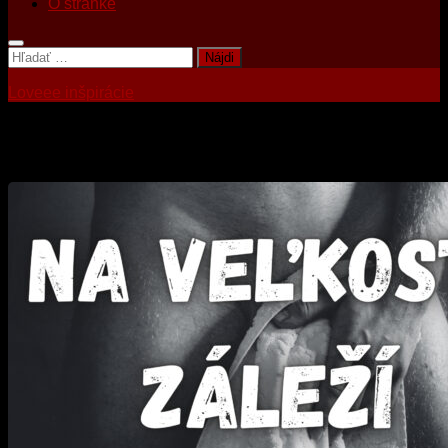
O stránke
Hľadať:
Loveee inšpirácie
Tagged:
penis