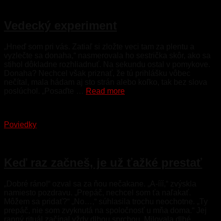
9. apríla 2023
Vedecký experiment
„Hneď som pri vás. Zatiaľ si zložte veci tam za plentu a
vyzlečte sa donaha,“ nasmerovala ho sestrička skôr, ako sa
stihol dôkladne rozhliadnuť. Na sekundu ostal v pomykove.
Donaha? Nechcel však priznať, že tú prihlášku vôbec
nečítal, mala hádam aj sto strán alebo koľko, tak bez slova
poslúchol. „Posaďte …
Read more
Poviedky
8. apríla 2023
Keď raz začneš, je už ťažké prestať
„Dobré ráno!“ ozval sa za ňou nečakane. „A-ííí,“ zvýskla
namiesto pozdravu. „Prepáč, nechcel som ťa naľakať.
Môžem sa pridať?“ „No…,“ súhlasila trochu neochotne. „Ty
prepáč, nie som zvyknutá na spoločnosť u mňa doma.“ Jej
ranný rituál začínal vždy dlhou sprchou. Milovala dlhé