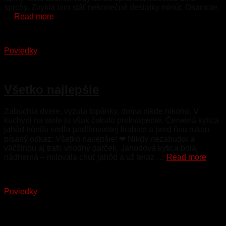
sprchy. Zvykla tam stáť nekonečné desiatky minút. Osamote.
…
Read more
Poviedky
15. marca 2023
Všetko najlepšie
Zabuchla dvere, vyzula topánky, doma nikde nikoho. V
kuchyni na stole ju však čakalo prekvapenie. Červená kytica
jahôd trónila vedľa podlhovastej krabice a pred ňou rukou
písaný odkaz: Všetko najlepšie! ❤ Nikdy nezabudol a
väčšinou aj trafil vhodný darček. Jahodová kytica bola
nádherná – milovala chuť jahôd a už teraz …
Read more
Poviedky
15. februára 2023