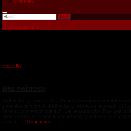
O stránke
Hľadať:
Loveee inšpirácie
Tagged:
ženská túžba
Poviedky
26. júla 2026
Bez nežnosti
„Dobrý deň, ja som z ítečka. Prišiel som vám rozbehať ten počí
z vrátnika pri dverách. Keď vyšiel z výťahu na poschodí, už h
čakala v otvorených dverách. „Jéj, teba poznám! Parkuješ vo f
miesta vedľa, že?“ vybehla na neho bez pozdravu, celá rozjare
konečne …
Read more