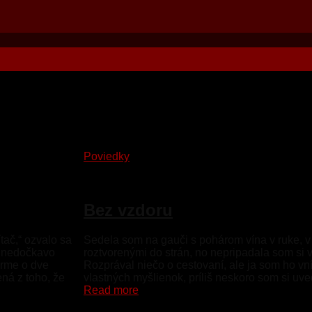
Poviedky
7. júna 2026
Bez vzdoru
tač,“ ozvalo sa
Sedela som na gauči s pohárom vína v ruke, 
o nedočkavo
roztvorenými do strán, no nepripadala som si 
irme o dve
Rozprával niečo o cestovaní, ale ja som ho vn
ná z toho, že
vlastných myšlienok, príliš neskoro som si uv
Read more