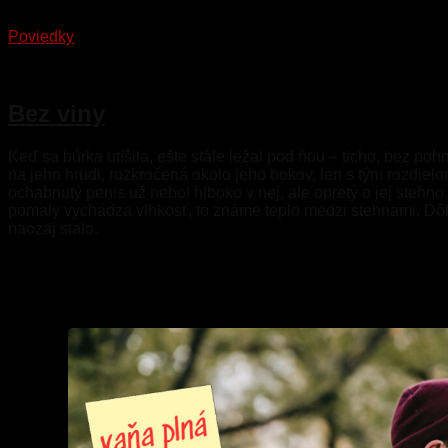
Poviedky
16. mája 2026
Bez viny
Keď sa búrka utíšila, ešte stále ležal pod ňou – ticho, bez poh
na jeho hrudi, rozkročená okolo jeho bokov, len s tým rozdielo
ochabnutý penis už nebol hlboko v nej, ale opretý o jej stehno. 
pomaly vychádza vlhkosť, to známe teplo medzi stehnami. Dôk
naozaj stalo.