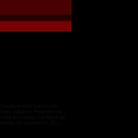
v tureckom sede s kolenami
vôbec vulgárne. Pred ním nie.
ímala len napoly. Zahĺbená do
edomila, že sa odmlčal. „Čo …