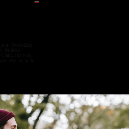
nutia. Ona ležala
m, že jeho
Cítila, ako z nej
az toho, že sa to