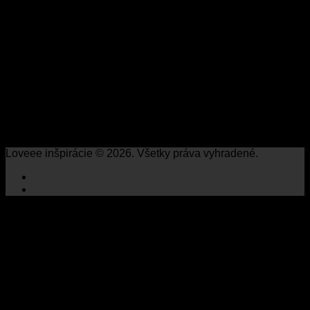
Loveee inšpirácie © 2026. Všetky práva vyhradené.