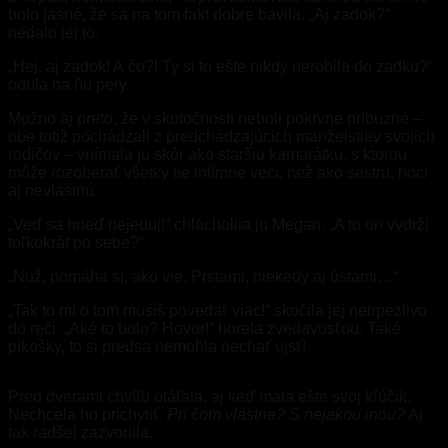
bolo jasné, že sa na tom fakt dobre bavila. „Aj zadok?“
nedalo jej to.
„Hej, aj zadok! A čo?! Ty si to ešte nikdy nerobila do zadku?“
odula na ňu pery.
Možno aj preto, že v skutočnosti neboli pokrvne príbuzné –
obe totiž pochádzali z predchádzajúcich manželstiev svojich
rodičov – vnímala ju skôr ako staršiu kamarátku, s ktorou
môže rozoberať všetky tie intímne veci, než ako sestru, hoci
aj nevlastnú.
„Veď sa hneď nejeduj!“ chlácholila ju Megan. „A to on vydrží
toľkokrát po sebe?“
„Nuž, pomáha si, ako vie. Prstami, niekedy aj ústami…“
„Tak to mi o tom musíš povedať viac!“ skočila jej netrpezlivo
do reči. „Aké to bolo? Hovor!“ horela zvedavosťou. Také
pikošky, to si predsa nemohla nechať ujsť!
Pred dverami chvíľu otáľala, aj keď mala ešte svoj kľúčik.
Nechcela ho prichytiť.
Pri čom vlastne? S nejakou inou?
Aj
tak radšej zazvonila.