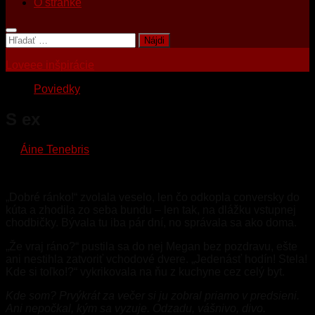
O stránke
Hľadať:
Loveee inšpirácie
Poviedky
S ex
by
Áine Tenebris
·
4. októbra 2025
„Dobré ránko!“ zvolala veselo, len čo odkopla conversky do
kúta a zhodila zo seba bundu – len tak, na dlážku vstupnej
chodbičky. Bývala tu iba pár dní, no správala sa ako doma.
„Že vraj ráno?“ pustila sa do nej Megan bez pozdravu, ešte
ani nestihla zatvoriť vchodové dvere. „Jedenásť hodín! Stela!
Kde si toľko!?“ vykrikovala na ňu z kuchyne cez celý byt.
Kde som? Prvýkrát za večer si ju zobral priamo v predsieni.
Ani nepočkal, kým sa vyzuje. Odzadu, vášnivo, divo.