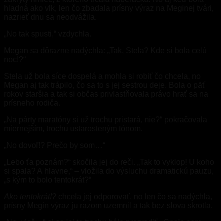
hladná ako vlk, len čo zbadala prísny výraz na Meginej tvári,
nazrieť dnu sa neodvážila.
„No tak spusti,“ vzdychla.
Megan sa dôrazne nadýchla: „Tak, Stela? Kde si bola celú
noc!?“
Stela už bola síce dospelá a mohla si robiť čo chcela, no
Megan aj tak trápilo, čo sa to s jej sestrou deje. Bola o päť
rokov staršia a tak si občas privlastňovala právo hrať sa na
prísneho rodiča.
„Na párty maratóny si už trochu pristará, nie?“ pokračovala
miernejším, trochu ustarosteným tónom.
„No dovoľ!? Prečo by som…“
„Lebo ťa poznám?“ skočila jej do reči. „Tak to vyklop! U koho
si spala? A hlavne,“ – vložila do výsluchu dramatickú pauzu,
„s kým to bolo tentokrát?“
Ako tentokrát!?
chcela jej odporovať, no len čo sa nadýchla,
prísny Megin výraz ju razom uzemnil a tak bez slova skrotla.