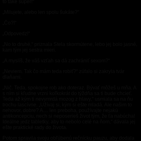
to také super!“
„Milujete, alebo len spolu šukáte?“
„Čo?!“
„Odpovedz!“
„No to druhé,“ priznala Stela skormútene, lebo jej bolo jasné,
kam tým jej sestra mieri.
„A myslíš, že váš vzťah sa dá zachrániť sexom?“
„Neviem. Tak čo mám teda robiť?“ zúfalo si zakryla tvár
dlaňami.
„Nič. Teda, spokojne rob ako doteraz. Bývať môžeš u mňa. A
s ním si kľudne vrzni koľkokrát do týždňa sa ti bude chcieť.
Teda až kým ti nevymrdá mozog z hlavy,“ usmiala sa na ňu
trochu lascívne. „Užívaj si, kým si ešte mladá. Ale našim to
nehovor, dobre? A… len preboha, používajte nejakú
antikoncepciu, nech si neposerieš život tým, že ťa nabúcha!
Ideálne jedz tabletky, aby to nebolo celé na ňom,“ dávala jej
ešte praktické rady do života.
Potom spravila svoju obľúbenú rečnícku pauzu, aby dodala