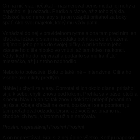
On na nič viac nečakal – nasmeroval penis medzi jej nohy a
napichol si ju odzadu. Prudko a rázne, až z toho zjajkla.
Odskočila od neho, aby si ju on vzápätí pritiahol za boky
späť. Ako svoj majetok, ktorý mu vždy patril.
Vchádzal do nej v pravidelnom rytme a ona tam pred ním len
kľačala, ležiac prsiami na sedáku botníka a celá blažená
prijímala jeho penis do svojej pičky. A pri každom jeho
zásune ho cítila hlboko vo vnútri, až tam kdesi na konci.
Vždy, keď ho do nej vrazil a podarilo sa mu trafiť „to“
miestečko, až ju z toho nadhodilo.
Nebolo to bolestivé. Bolo to také iné – intenzívne. Cítila ho
v sebe ako nikdy predtým.
Náhle ju chytil za vlasy. Obmotal si ich okolo dlane, pritiahol
si ju k sebe, chytil znovu pod krkom. Prehla sa v páse, otočila
k nemu hlavu a on sa tak znovu dokázal prilepiť perami na
jej ústa. Obaja kľačali na zemi, bozkávali sa a popritom ju
tam preťahoval odzadu. Drsne a živočíšne, priamo na
chodbe ich bytu, v ktorom už ale nebývala.
Prosím, neprestávaj! Prosím! Prosím!
A on neprestával. Bral si z nej úplne všetko. Keď ju napokon