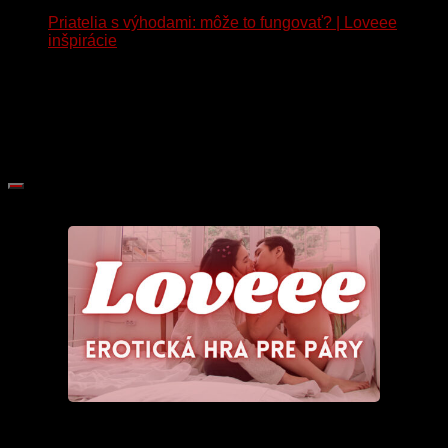
Priatelia s výhodami: môže to fungovať? | Loveee
inšpirácie
28. júna 2026
[…] S ex | Prečo, keď sme sa rozišli, milujeme sa ako
nikdy predtým? Prečo teraz dokážeme presexovať celý
večer, no predtým si ma celé dni vôbec nevšímal?
Teraz ma pretiahne aj trikrát za jednu návštevu! […]