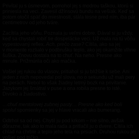
Privítal ju s úsmevom, pomohol jej s modrou taškou, ktorú si
priniesla na veci. Zavesil džínsovú bundu na vešiak. Keď sa
potom otočil späť do miestnosti, stála tesne pred ním, iba pár
centimetrov od jeho tváre.
Zacítila jeho vôňu. Poznala ju veľmi dobre. Dával si ju vždy,
keď sa chystali robiť tie dospelácke veci. Už mala na tú vôňu
vypestovaný reflex.
Ach, prečo zase?
Cítila, ako sa jej
v momente rozlialo v podbrušku teplo, ako jej okamžite vlhne
šuška. Znovu dostala na to chuť. Na neho. Presne ako
minule. Prižmúrila oči ako mačka.
Vošiel jej rukou do vlasov, pritiahol si ju bližšie k sebe. Ani
jeden z nich nepovedal pol slova, no o sekundu už mali pery
na perách. Nebol to však žiadny letmý bozk na privítanie.
Jazykom jej šmátral v puse a ona robila presne to isté.
Divoko a žiadostivo.
…chuť mentolovej zubnej pasty… Presne ako keď boli
spolu!
spomienky sa jej v hlave vracali ako bumerang.
Odtrhol sa od nej. Chytil ju pod krkom – nie silno, avšak
dôrazne, tak ako to mala rada a pritlačil ju o dvere. Cítila ich
chlad na chrbte a teplo jeho tela na prsiach. Druhou rukou jej
vošiel pod tričko.