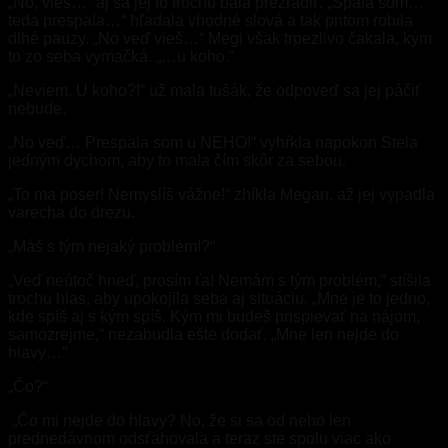
„No, vieš…“ aj sa jej to trochu bála prezradiť. „Spala som…
teda prespala…“ hľadala vhodné slová a tak pritom robila
dlhé pauzy. „No veď vieš…“ Megi však trpezlivo čakala, kým
to zo seba vymačká. „…u koho.“
„Neviem. U koho?!“ už mala tušák, že odpoveď sa jej páčiť
nebude.
„No veď… Prespala som u NEHO!“ vyhŕkla napokon Stela
jedným dychom, aby to mala čím skôr za sebou.
„To ma poser! Nemyslíš vážne!“ zhíkla Megan, až jej vypadla
varecha do drezu.
„Máš s tým nejaký problém!?“
„Veď neútoč hneď, prosím ťa! Nemám s tým problém,“ stíšila
trochu hlas, aby upokojila seba aj situáciu. „Mne je to jedno,
kde spíš aj s kým spíš. Kým mi budeš prispievať na nájom,
samozrejme,“ nezabudla ešte dodať. „Mne len nejde do
hlavy…“
„Čo?“
„Čo mi nejde do hlavy? No, že si sa od neho len
prednedávnom odsťahovala a teraz ste spolu viac ako