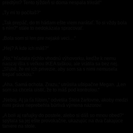
predtým? Tento týždeň si doma nespala trikrát!“
„Ty mi to počítaš?“
„Tak prepáč, do tri hádam ešte viem narátať. To si vždy bola
s ním?“ stále to nedokázala spracovať.
„Bola som si len pre nejaké veci…“
„Hej? A kde ich máš?“
„No,“ hľadala rýchlo vhodnú výhovorku, keďže k nemu
naozaj išla s veľkou IKEA taškou, ale vrátila sa bez nej.
„Sľúbil, že mi ich privezie, aby som sa s nimi nemusela
trepať sockou.“
„Aha. Samá ochota. Zrazu,“ utrúsila uštipačne Megan. „Len
som sa chcela uistiť, že to máš pod kontrolou.“
„Neboj. Aj ja ťa ľúbim,“ odvetila Stela žartovne, akoby medzi
nimi práve neprebehla búrlivá výmena názorov.
„A boli aj raňajky do postele, alebo si dáš so mnou obed?“
spýtala sa jej ešte provokačne, ukazujúc na dva čakajúce
taniere na stole.