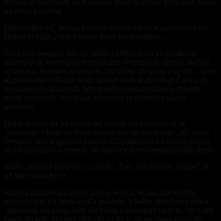
pomáhal pozbierať sa z dlážky. Bola to vôbec prvá vec, ktorú
jej dnes povedal.
Neodvetila nič, len sa k nemu znovu nahla a pobozkala ho.
Nebol to však žiadny letmý bozk na privítanie…
Celú noc nespali. Ale že vôbec! Milovali sa vo všetkých
možných aj nemožných polohách. Pomaly aj rýchlo. Nežne
aj divoko. Rukami aj ústami. Do pičky, do pusy a aj do… áno,
aj presne tam! Ráno jej to spravil ešte aj do riťky! Čo mu za
normálnych okolností, bez dlhého presviedčania, dovoliť
nikdy nechcela. No teraz, teraz mu to dokonca sama
ponúkla!
Nohy aj ruky sa jej chveli od únavy, no zároveň aj od
vzrušenia. Make-up mala rozťahaný po celej tvári, oči mala
červené ako angorská mačka. Odpadávala od únavy, pička
aj riťka ju pálili a svrbeli, no napriek tomu nemala stále dosť!
Bože, prečo!?
precitla na chvíľu.
Toto ma načisto zabije! Ja
už fakt nemôžem!
Rýchlo pozbierala svoje gaťky, legíny, tričko a ponožky,
rozhádzané po zemi vedľa postele. Všetko oblečenie mala
zapatlané od sexu. Veď do trička naposledy utrel to, čo z nej
vytekalo von! No bez ohľadu na to, v akom stave mala tie