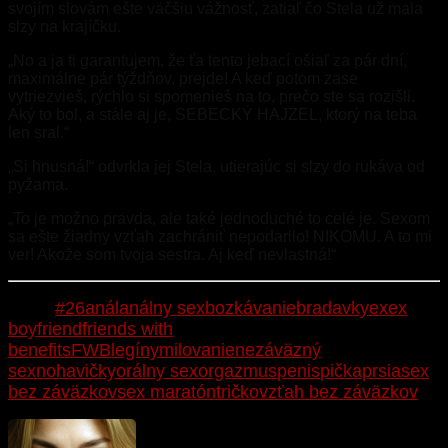
svojím slovám ešte väčšiu vážnosť, zatiaľ čo Stela už mala
slzy na krajíčku.
„No a ja ti garantujem, že ťa tento jebací ošiaľ za pár dní,
maximálne pár týždňov, prejde! A keď potom zase
vytriezvieš, rýchlo si spomenieš na to, prečo ste sa rozišli.
Aký to bol, a stále aj je, SEBECKÝ HAJZEL, ktorý na teba
len sral.“
„Si hnusná!“ odvrkla jej Stela, utierajúc si slzy do rukáva od
pyžama.
„To je možno pravda, ale také jednoduché to celé je. Sexom
sa ešte žiadny vzťah zachrániť nepodarilo! NIKOMU. A to mi
ver! Akože som tvoja sestra. Aj keď nevlastná!“
Tags:
#26
anál
análny sex
bozkávanie
bradavky
ex
ex
boyfriend
friends with
benefits
FWB
legíny
milovanie
nezáväzný
sex
nohavičky
orálny sex
orgazmus
penis
pička
prsia
sex
bez záväzkov
sex maratón
tričko
vzťah bez záväzkov