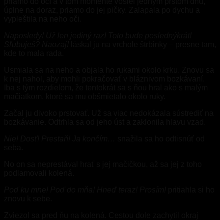
priamo do očí a v tom momente vošiel jedným prstom dnu,
úplne na doraz, priamo do jej pičky. Zalapala po dychu a
vypleštila na neho oči.
Naposledy! Už len jediný raz! Toto bude poslednýkrát!
Sľubuješ? Naozaj!
láskal ju na vrchole štrbinky – presne tam,
kde to mala rada.
Usmiala sa na neho a objala ho rukami okolo krku. Znovu sa
k nej nahol, aby mohli pokračovať v bláznivom bozkávaní.
Iba s tým rozdielom, že tentokrát sa s ňou hral ako s malým
mačiatkom, ktoré sa mu obšmietalo okolo ruky.
Začal ju divoko prstovať. Už sa viac nedokázala sústrediť na
bozkávanie. Odtrhla sa od jeho úst a zaklonila hlavu vzad.
Nie! Dosť! Prestaň! Ja končím…
snažila sa ho odtisnúť od
seba.
No on sa neprestával hrať s jej mačičkou, až sa jej z toho
podlamovali kolená.
Poď ku mne! Poď do mňa! Hneď teraz! Prosím!
pritiahla si ho
znovu k sebe.
Zviezol sa pred ňu na kolená. Cestou dole zachytil okraj