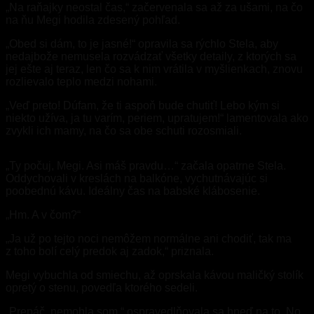
„Na raňajky neostal čas,“ začervenala sa až za ušami, na čo
na ňu Megi hodila zdesený pohľad.
„Obed si dám, to je jasné!“ opravila sa rýchlo Stela, aby
nedajbože nemusela rozvádzať všetky detaily, z ktorých sa
jej ešte aj teraz, len čo sa k nim vrátila v myšlienkach, znovu
rozlievalo teplo medzi nohami.
„Veď preto! Dúfam, že ti aspoň bude chutiť! Lebo kým si
niekto užíva, ja tu varím, periem, upratujem!“ lamentovala ako
zvykli ich mamy, na čo sa obe schuti rozosmiali.
„Ty počuj, Megi. Asi máš pravdu…“ začala opatrne Stela.
Oddychovali v kreslách na balkóne, vychutnávajúc si
poobednú kávu. Ideálny čas na babské klábosenie.
„Hm. A v čom?“
„Ja už po tejto noci nemôžem normálne ani chodiť, tak ma
z toho bolí celý predok aj zadok,“ priznala.
Megi vybuchla od smiechu, až oprskala kávou maličký stolík
opretý o stenu, povedľa ktorého sedeli.
„Prepáč, nemohla som,“ ospravedlňovala sa hneď na to. No