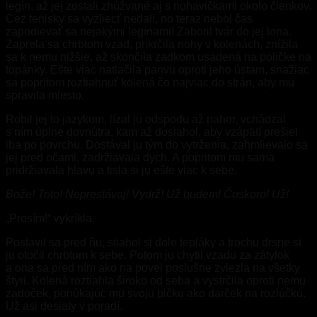
legín, až jej zostali zhúžvané aj s nohavičkami okolo členkov.
Cez tenisky sa vyzliecť nedali, no teraz nebol čas
zapodievať sa nejakými legínami! Zaboril tvár do jej lona.
Zaprela sa chrbtom vzad, prikrčila nohy v kolenách, znížila
sa k nemu nižšie, až skončila zadkom usadená na poličke na
topánky. Ešte viac natlačila panvu oproti jeho ústam, snažiac
sa popritom roztiahnuť kolená čo najviac do strán, aby mu
spravila miesto.
Robil jej to jazykom, lízal ju odspodu až nahor, vchádzal
s ním úplne dovnútra, kam až dosiahol, aby vzápätí prešiel
iba po povrchu. Dostával ju tým do vytrženia, zahmlievalo sa
jej pred očami, zadržiavala dych. A popritom mu sama
pridržiavala hlavu a tisla si ju ešte viac k sebe.
Bože! Toto! Neprestávaj! Vydrž! Už budem! Čoskoro! Už!
„Prosím!“ vykríkla.
Postavil sa pred ňu, stiahol si dole tepláky a trochu drsne si
ju otočil chrbtom k sebe. Potom ju chytil vzadu za zátylok
a ona sa pred ním ako na povel poslušne zviezla na všetky
štyri. Kolená roztiahla široko od seba a vystrčila oproti nemu
zadoček, ponúkajúc mu svoju pičku ako darček na rozlúčku.
Už asi desiaty v poradí.