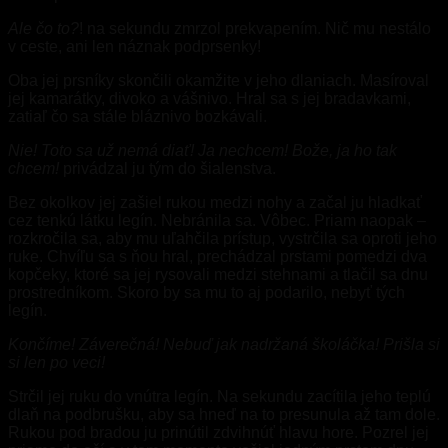
Ale čo to?
! na sekundu zmrzol prekvapením. Nič mu nestálo
v ceste, ani len náznak podprsenky!
Oba jej prsníky skončili okamžite v jeho dlaniach. Masíroval
jej kamarátky, divoko a vášnivo. Hral sa s jej bradavkami,
zatiaľ čo sa stále bláznivo bozkávali.
Nie! Toto sa už nemá diať! Ja nechcem! Bože, ja ho tak
chcem!
privádzal ju tým do šialenstva.
Bez okolkov jej zašiel rukou medzi nohy a začal ju hladkať
cez tenkú látku legín. Nebránila sa. Vôbec. Priam naopak –
rozkročila sa, aby mu uľahčila prístup, vystrčila sa oproti jeho
ruke. Chvíľu sa s ňou hral, prechádzal prstami pomedzi dva
kopčeky, ktoré sa jej rysovali medzi stehnami a tlačil sa dnu
prostredníkom. Skoro by sa mu to aj podarilo, nebyť tých
legín.
Končíme! Záverečná! Nebuď jak nadržaná školáčka! Prišla si
si len po veci!
Strčil jej ruku do vnútra legín. Na sekundu zacítila jeho teplú
dlaň na podbrušku, aby sa hneď na to presunula až tam dole.
Rukou pod bradou ju prinútil zdvihnúť hlavu hore. Pozrel jej