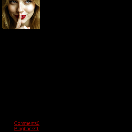
Áine Tenebris
Som Áine – presne tá, po ktorej tak túžiš. Som Tenebris –
presne tá, ktorou stať sa túžiš. Píšem príbehy o láske,
romantike, vášni a predovšetkým o… Nie! Nebudem to pred
tebou skrývať za tri bodky, to nie som veru ja. A tak hneď
priznávam – píšem príbehy predovšetkým o SEXE! No
varujem ťa, som odvážna, možno až príliš. Veď to aj sama
zistíš :-). Žiadna téma mi totiž nie je cudzia. Píšem príbehy, v
ktorých sa môžeš celá stratiť… no aj nájsť kúsok seba.
Príbehy, ktoré ťa potešia a vzrušia zároveň – a možno aj
inšpirujú k niečomu, o čom si doteraz ani netušila, že by si
chcela zažiť.
1 Response
Comments
0
Pingbacks
1