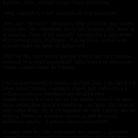
A potom, ráno…
vynorili sa jej v hlave spomienky.
„Ahoj, mami! Aj ty si tu?“ zakričala jej späť posmešne.
„Áno, som. Nevidíš!?“ odvrkla jej Megi už tichšie, keď vyzrela
spoza rohu. No v momente, ako ju tam zbadala stáť, hneď sa
aj zarazila. „Téda, ty ale vyzeráš!“ neodpustila si poznámku.
Rozcuchaný účes, zhúžvané – fľakaté tričko, na tvári ešte
včerajší make-up, teraz už rozmazaný…
„Veď hej, hej, idem sa dať dokopy. Videla som sa v zrkadle,
nemusíš mi to hneď pripomínať!“ zašomrala a so sklonenou
hlavou cupitala rovno do kúpeľne.
Keď sa potom konečne zjavila v kuchyni, bola z nej úplne iná
žena: vysprchovaná, s umytými vlasmi, bez make-upu a s
vyčistenou pleťou, navoňaná ako prváčka pred
imatrikuláciou. A aj keď bol len čas obeda, mala už na sebe
svoje univerzálne domáce oblečenie – pyžamo. Uterákom si
ešte sušila vlasy, aby si ich napokon do neho zabalila ako do
turbana. Potom sa spokojne usadila za stôl do svojej
obľúbenej polohy – s jednou nohou pod zadkom.
Na stole pred ňou stáli pripravené dva taniere a uprostred
zakrytý hrniec, z ktorého trčala naberačka. No aj keď bola