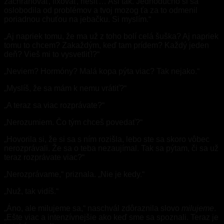
zachraňovať, fixovať, riešiť… Asi tak. Jednoducho si sa
oslobodila od problémov a tvoj mozog ťa za to odmenil
poriadnou chuťou na jebačku. Si myslím.“
„Aj napriek tomu, že ma už z toho bolí celá šuška? Aj napriek
tomu to chcem? Zakaždým, keď tam prídem? Každý jeden
deň? Vieš mi to vysvetliť!?“
„Neviem? Hormóny? Malá kopa pýta viac? Tak nejako.“
„Myslíš, že sa mám k nemu vrátiť?“
„A teraz sa viac rozprávate?“
„Nerozumiem. Čo tým chceš povedať?“
„Hovorila si, že si sa s ním rozišla, lebo ste sa skoro vôbec
nerozprávali. Že sa o teba nezaujímal. Tak sa pýtam, či sa už
teraz rozprávate viac?“
„Nerozprávame,“ priznala. „Nie je kedy.“
„Nuž, tak vidíš.“
„Áno, ale milujeme sa,“ naschvál zdôraznila slovo
milujeme
.
„Ešte viac a intenzívnejšie ako keď sme sa spoznali. Teraz je