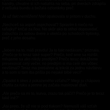
handry, chvatne si ich natiahla na seba, pri dverách zdrapila
z vešiaka bundu a bežala ozlomkrky preč.
Ja už fakt nemôžem! Nie!
opakovala si pritom v duchu.
„Nechceš sa aspoň osprchovať? Spravím ti niečo na
raňajky!“ kričal za ňou. No skôr ako to stihol dopovedať,
zabuchla za sebou dvere a utiekla po schodoch bytovky,
preč z jeho dosahu.
„Jebem na to, máš pravdu! Ja to fakt nedávam,“ priznala.
„Prečo je to teraz také super? Prečo, keď sme sa rozišli,
milujeme sa ako nikdy predtým? Prečo teraz dokážeme
presexovať celý večer, no predtým si ma celé dni vôbec
nevšímal? Teraz ma pretiahne aj trikrát za jednu návštevu
a to som si tam iba prišla po nejaké blbé veci!“
„Opadol ti stres z pokazeného vzťahu?“ Megi ju chápavo
chytila za ruku a jemne jej začala masírovať dlaň.
„Ale prečo sa mi to, kurva, zrazu tak páči!? Prečo je to teraz
také iné?“
„Asi preto, že už nie si pod tlakom? Nemusíš váš vzťah