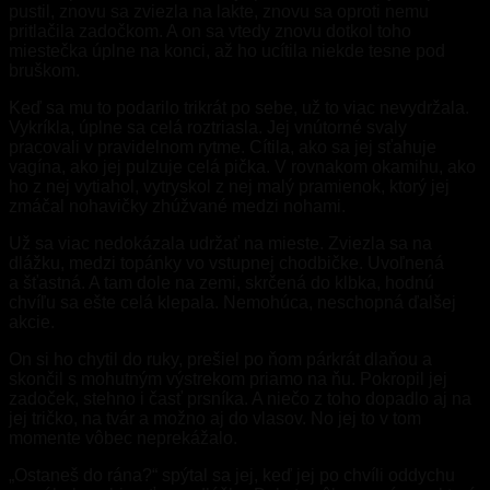
pustil, znovu sa zviezla na lakte, znovu sa oproti nemu
pritlačila zadočkom. A on sa vtedy znovu dotkol toho
miestečka úplne na konci, až ho ucítila niekde tesne pod
bruškom.
Keď sa mu to podarilo trikrát po sebe, už to viac nevydržala.
Vykríkla, úplne sa celá roztriasla. Jej vnútorné svaly
pracovali v pravidelnom rytme. Cítila, ako sa jej sťahuje
vagína, ako jej pulzuje celá pička. V rovnakom okamihu, ako
ho z nej vytiahol, vytryskol z nej malý pramienok, ktorý jej
zmáčal nohavičky zhúžvané medzi nohami.
Už sa viac nedokázala udržať na mieste. Zviezla sa na
dlážku, medzi topánky vo vstupnej chodbičke. Uvoľnená
a šťastná. A tam dole na zemi, skrčená do klbka, hodnú
chvíľu sa ešte celá klepala. Nemohúca, neschopná ďalšej
akcie.
On si ho chytil do ruky, prešiel po ňom párkrát dlaňou a
skončil s mohutným výstrekom priamo na ňu. Pokropil jej
zadoček, stehno i časť prsníka. A niečo z toho dopadlo aj na
jej tričko, na tvár a možno aj do vlasov. No jej to v tom
momente vôbec neprekážalo.
„Ostaneš do rána?“ spýtal sa jej, keď jej po chvíli oddychu