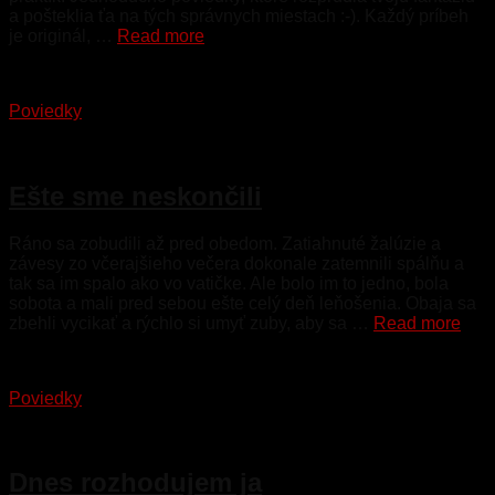
a pošteklia ťa na tých správnych miestach :-). Každý príbeh
je originál, …
Read more
Poviedky
15. januára 2017
Ešte sme neskončili
Ráno sa zobudili až pred obedom. Zatiahnuté žalúzie a
závesy zo včerajšieho večera dokonale zatemnili spálňu a
tak sa im spalo ako vo vatičke. Ale bolo im to jedno, bola
sobota a mali pred sebou ešte celý deň leňošenia. Obaja sa
zbehli vycikať a rýchlo si umyť zuby, aby sa …
Read more
Poviedky
5. januára 2017
Dnes rozhodujem ja