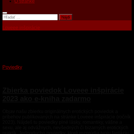
O stránke
Hľadať:
Loveee inšpirácie
Tagged:
erotika
Poviedky
1. júla 2025
Zbierka poviedok Loveee inšpirácie
2023 ako e-kniha zadarmo
Objav našu zbierku originálnych erotických poviedok a
príbehov publikovaných na stránke Loveee inšpirácie (ročník
2023). Nájdeš tu poviedky plné lásky, romantiky, vášne a
sexu, ale aj odvážnych, nevšedných či bizarných erotických
praktík. Jednoducho poviedky, ktoré rozprúdia tvoju fantáziu