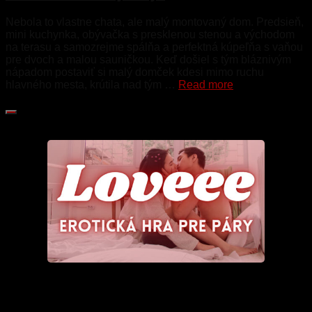
Nebola to vlastne chata, ale malý montovaný dom. Predsieň,
mini kuchynka, obývačka s presklenou stenou a východom
na terasu a samozrejme spálňa a perfektná kúpeľňa s vaňou
pre dvoch a malou sauničkou. Keď došiel s tým bláznivým
nápadom postaviť si malý domček kdesi mimo ruchu
hlavného mesta, krútila nad tým …
Read more