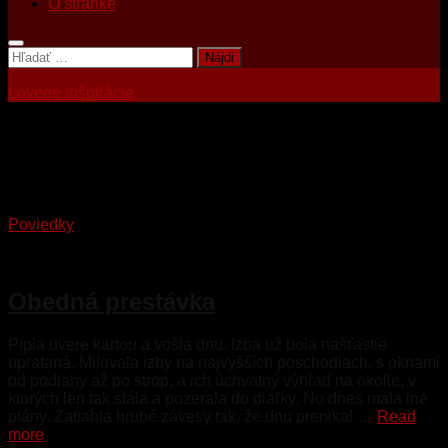
O stránke
Hľadať:
Loveee inšpirácie
Tagged:
tajomný muž
Poviedky
7. mája 2023
Obedná prestávka
Pípla dvere kartou a vošla dnu. Izba už bola našťastie
uprataná. Milovala izby na najvyšších poschodiach, s oknami
od podlahy až po strop, a ich úchvatný výhľad na okolie, v
ktorých len tak stála a pozerala do diaľky. No dnes mala iné
plány. Zatiahla hrubé závesy tak, že dnu prenikal …
Read
more