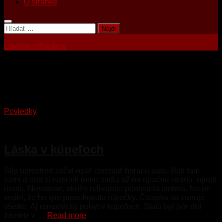
O stránke
Hľadať:
Loveee inšpirácie
Tagged:
kúpele
Poviedky
22. januára 2023
Láska v kúpeľoch
Stĺp uprostred začal opäť chrchlať horúcu paru. Boli tam
sami a ona si napriek tomu sadla až na opačnú stranu, oproti
nemu. Nenútene, akože náhodou, pootvorila stehná. No on
vedel, že ho tým provokovala náročky. Človeku sa zunuje
všetko. Aj romantický pobyt v kúpeľoch. Stačí byť pár dní
zavretý v …
Read more