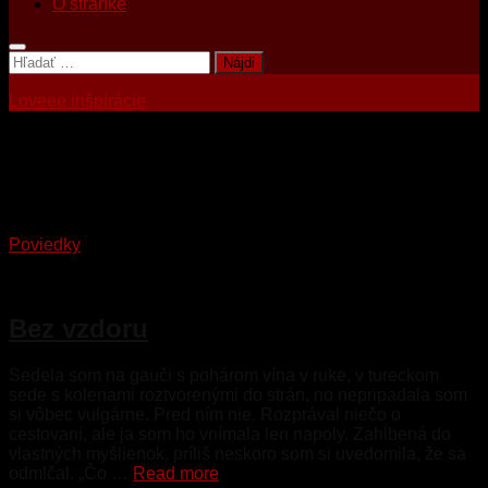
O stránke
Hľadať:
Loveee inšpirácie
Tagged:
holenie
Poviedky
7. júna 2026
Bez vzdoru
Sedela som na gauči s pohárom vína v ruke, v tureckom
sede s kolenami roztvorenými do strán, no nepripadala som
si vôbec vulgárne. Pred ním nie. Rozprával niečo o
cestovaní, ale ja som ho vnímala len napoly. Zahĺbená do
vlastných myšlienok, príliš neskoro som si uvedomila, že sa
odmlčal. „Čo …
Read more