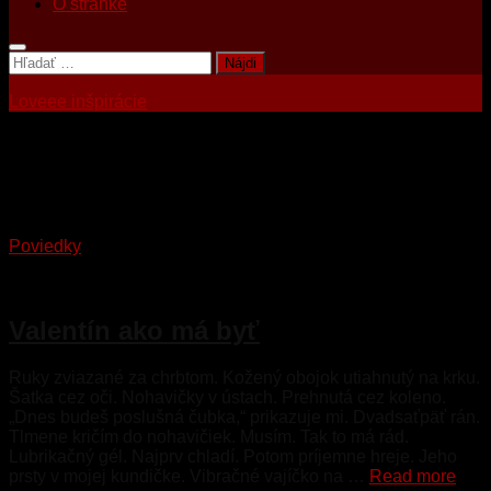
O stránke
Hľadať:
Loveee inšpirácie
Tagged:
facka
Poviedky
15. februára 2023
Valentín ako má byť
Ruky zviazané za chrbtom. Kožený obojok utiahnutý na krku.
Šatka cez oči. Nohavičky v ústach. Prehnutá cez koleno.
„Dnes budeš poslušná čubka,“ prikazuje mi. Dvadsaťpäť rán.
Tlmene kričím do nohavičiek. Musím. Tak to má rád.
Lubrikačný gél. Najprv chladí. Potom príjemne hreje. Jeho
prsty v mojej kundičke. Vibračné vajíčko na …
Read more