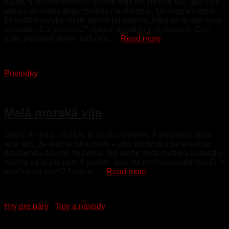
pláže. V dovolenkovom rezorte totiž nič neznie tak, ako vám
vtĺkala do hlavy angličtinárka na strednej. No napriek tomu,
že cudzie jazyky nikdy neboli jej priorita, cítila sa tu ako ryba
vo vode. „Čo pozeráš?“ vytrhol ju náhle z myšlienok. Cez
úzke posuvné dvere balkóna …
Read more
Poviedky
1. októbra 2023
Malá morská víla
Stačili tri dni a už jej to tu liezlo na nervy. A poriadne. Bolo
síce fajn, že mohla ísť k moru – ako študentka by si sama
dovolenku dovoliť nemohla. No nejak nedomyslela následky.
Nudila sa tu jak pes! A potom, spať na rozťahovacom gauči, s
rodičmi na izbe!? Nielen, …
Read more
Hry pre páry
/
Tipy a návody
7. augusta 2016