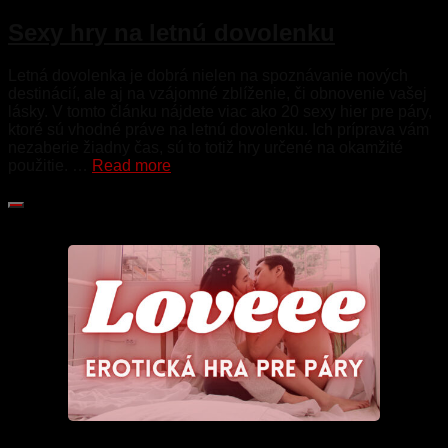
Sexy hry na letnú dovolenku
Letná dovolenka je dobrá nielen na spoznávanie nových
destinácií, ale aj na vzájomné zblíženie, či obnovenie vašej
lásky. V tomto článku nájdete viac ako 20 sexy hier pre páry,
ktoré sú vhodné práve na letnú dovolenku. Ich príprava vám
nezaberie žiadny čas, sú to totiž hry určené na okamžité
použitie. …
Read more