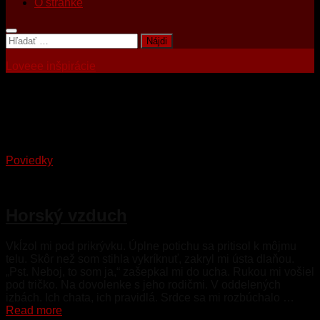
O stránke
Hľadať:
Loveee inšpirácie
Tagged:
dovolenka
Poviedky
12. júla 2026
Horský vzduch
Vkĺzol mi pod prikrývku. Úplne potichu sa pritisol k môjmu
telu. Skôr než som stihla vykríknuť, zakryl mi ústa dlaňou.
„Pst. Neboj, to som ja,“ zašepkal mi do ucha. Rukou mi vošiel
pod tričko. Na dovolenke s jeho rodičmi. V oddelených
izbách. Ich chata, ich pravidlá. Srdce sa mi rozbúchalo …
Read more