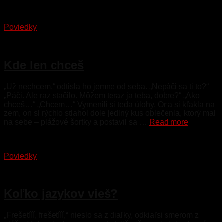
Poviedky
28. júla 2024
Kde len chceš
„Už nechcem,“ odtisla ho jemne od seba. „Nepáči sa ti to?“
„Páči. Ale raz stačilo. Môžem teraz ja teba, dobre?“ „Ako
chceš…“ „Chcem…“ Vymenili si teda úlohy. Ona si kľakla na
zem, on si rýchlo stiahol dole jediný kus oblečenia, ktorý mal
na sebe – plážové šortky a postavil sa …
Read more
Poviedky
24. júla 2024
Koľko jazykov vieš?
„Frešetííí, frešetííí,“ nieslo sa z diaľky, odkiaľsi smerom z