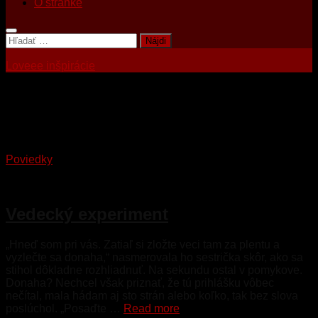
O stránke
Hľadať:
Loveee inšpirácie
Tagged:
clinic
Poviedky
9. apríla 2023
Vedecký experiment
„Hneď som pri vás. Zatiaľ si zložte veci tam za plentu a
vyzlečte sa donaha,“ nasmerovala ho sestrička skôr, ako sa
stihol dôkladne rozhliadnuť. Na sekundu ostal v pomykove.
Donaha? Nechcel však priznať, že tú prihlášku vôbec
nečítal, mala hádam aj sto strán alebo koľko, tak bez slova
poslúchol. „Posaďte …
Read more