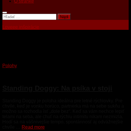
O stránke
Hľadať:
Loveee inšpirácie
Tagged:
sex mimo spálne
Polohy
24. júna 2026
Standing Doggy: Na psíka v stoji
Standing Doggy je poloha ideálna pre letné rýchlovky. Pre
chvíle, keď je vonku horúco, partnerka má na sebe sukňu a
možno sa rozhodla ísť „dole bez“. Keď sa vám nechce lepiť
telami na seba, ale chuť na rýchlu intimitu nikam nezmizla.
Hodí sa na vášnivejšie tempo, spontánnosť aj odvážnejšie
chvíle …
Read more