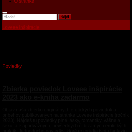
O stránke
Hľadať:
Loveee inšpirácie
Tagged:
ekniha
Poviedky
1. júla 2025
Zbierka poviedok Loveee inšpirácie
2023 ako e-kniha zadarmo
Objav našu zbierku originálnych erotických poviedok a
príbehov publikovaných na stránke Loveee inšpirácie (ročník
2023). Nájdeš tu poviedky plné lásky, romantiky, vášne a
sexu, ale aj odvážnych, nevšedných či bizarných erotických
praktík. Jednoducho poviedky, ktoré rozprúdia tvoju fantáziu