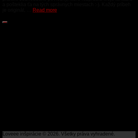
a pošteklia ťa na tých správnych miestach :-). Každý príbeh
je originál, …
Read more
Loveee inšpirácie © 2026. Všetky práva vyhradené.